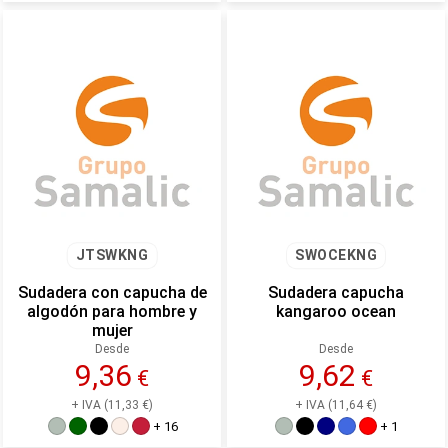
JTSWKNG
SWOCEKNG
Sudadera con capucha de
Sudadera capucha
algodón para hombre y
kangaroo ocean
mujer
Desde
Desde
9,36
9,62
€
€
+ IVA (11,33 €)
+ IVA (11,64 €)
+ 16
+ 1