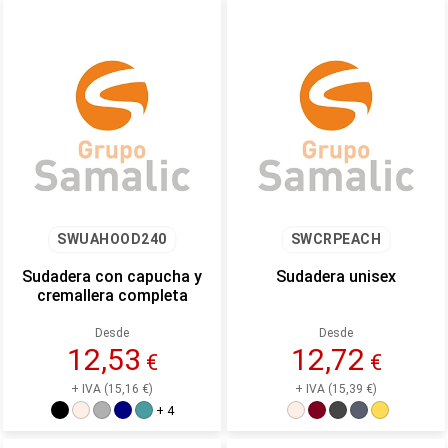
SWUAHOOD240
SWCRPEACH
Sudadera con capucha y
Sudadera unisex
cremallera completa
Desde
Desde
12,53
12,72
€
€
+ IVA (15,16 €)
+ IVA (15,39 €)
+ 4