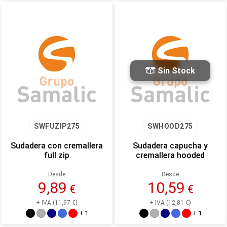
Sin Stock
SWFUZIP275
SWHOOD275
Sudadera con cremallera
Sudadera capucha y
full zip
cremallera hooded
Desde
Desde
9,89
10,59
€
€
+ IVA (11,97 €)
+ IVA (12,81 €)
+ 1
+ 1