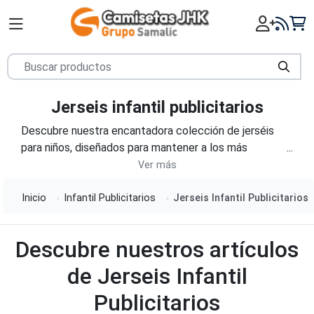
Jerseis infantil publicitarios
Descubre nuestra encantadora colección de jerséis
para niños, diseñados para mantener a los más
pequeños abrigados y con estilo. Desde jerséis de
punto clásicos hasta divertidos diseños, nuestros
jerséis están confeccionados con tejidos suaves y
Inicio
Infantil Publicitarios
Jerseis Infantil Publicitarios
cálidos. Asegura la calidez y el encanto de tus niños
con nuestros jerséis infantiles, perfectos para
Descubre nuestros artículos
cualquier ocasión.
de Jerseis Infantil
Publicitarios