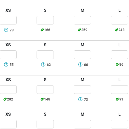
XS
S
M
L
166
259
248
78
XS
S
M
L
86
55
62
66
XS
S
M
L
202
148
91
73
XS
S
M
L