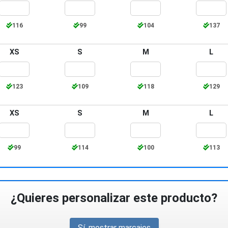
116
99
104
137
XS
S
M
L
123
109
118
129
XS
S
M
L
99
114
100
113
¿Quieres personalizar este producto?
Sí, mostrar marcajes