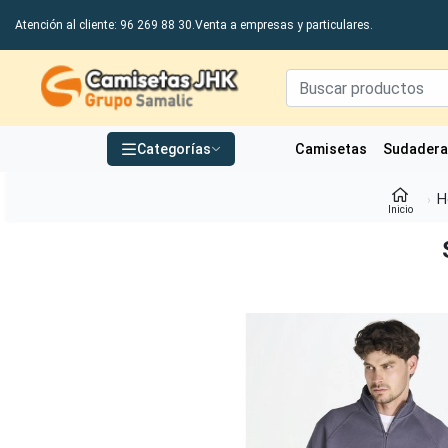
Atención al cliente: 96 269 88 30.
Venta a empresas y particulares.
Grupo Samalic S.L
Categorías
Camisetas
Sudader
H
Inicio