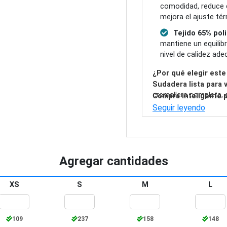
comodidad, reduce 
mejora el ajuste tér
Tejido 65% poli
mantiene un equilibr
nivel de calidez ad
¿Por qué elegir est
Sudadera lista para 
cremallera completa, c
Compra inteligente p
sea práctica para el d
contenido de poliéster
Seguir leyendo
informales, con talla
mantenimiento, mientr
elegir el que mejor enc
ayuda a conservar el a
aporta una calidez de 
Agregar cantidades
XS
S
M
L
109
237
158
148