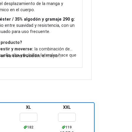
el desplazamiento de la manga y
mico en el cuerpo.
éster / 35% algodón y gramaje 290 g:
io entre suavidad y resistencia, con un
ecuado para uso frecuente.
e producto?
vestir y moverse:
la combinación de
uello alto y bolsillos laterales hace que
or su construcción:
el mayor
ía a día, el entretiempo o planes
 favorece la durabilidad y el
je desde XS hasta XXL y 11 colores para
as el canalé con lycra en puños y bajo
aje.
juste con el uso; el gramaje de 290 g
peso medio sin resultar excesiva.
XL
XXL
182
119