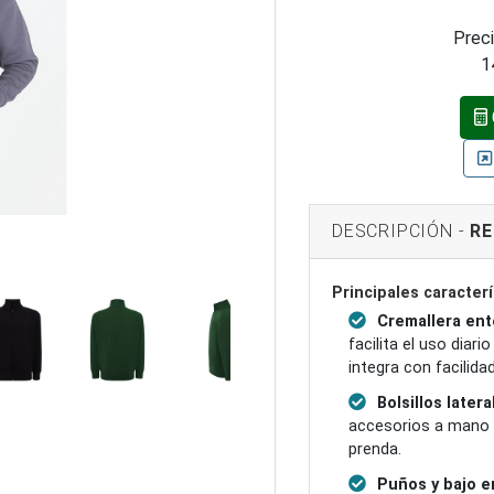
Preci
1
DESCRIPCIÓN -
RE
Principales caracterí
Cremallera ente
facilita el uso diar
integra con facilida
Bolsillos latera
accesorios a mano 
prenda.
Puños y bajo en