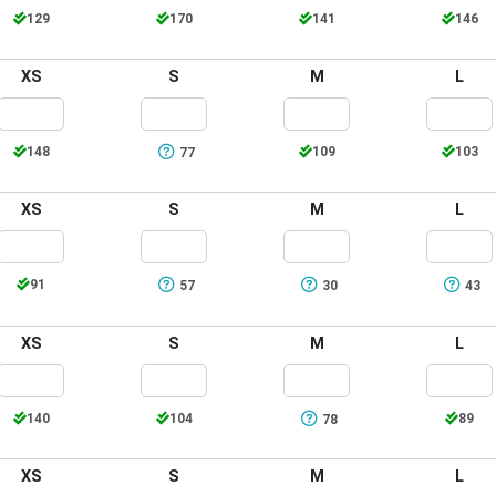
129
170
141
146
XS
S
M
L
148
109
103
77
XS
S
M
L
91
57
30
43
XS
S
M
L
140
104
89
78
XS
S
M
L