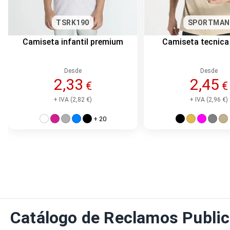
TSRK190
SPORTMAN
Camiseta infantil premium
Camiseta tecnica
Desde
Desde
2,33
2,45
€
€
+ IVA (2,82 €)
+ IVA (2,96 €)
+ 20
Catálogo de Reclamos Public