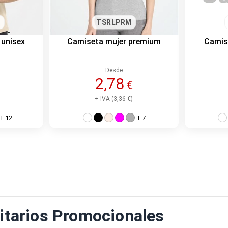
TSRLPRM
 unisex
Camiseta mujer premium
Camise
Desde
2,78
€
+ IVA (3,36 €)
+ 12
+ 7
itarios Promocionales