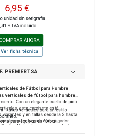
6,95 €
o unidad sin serigrafia
,41 € IVA incluido
COMPRAR AHORA
Ver ficha técnica
F. PREMIERTSA
erticales de Fútbol para Hombre
as verticales de fútbol para hombre
imiento. Con un elegante cuello de pico
erticales, esta camiseta está
o:
Rayas verticales para un estilo
s vibrantes y en tallas desde la S hasta
poráneo.
 ajuste perfecto para cada jugador.
ecta para equipos de fútbol,
Cuello clásico de pico para un look
os deportivos. Ofrece un diseño
o.
 cómodo para que los jugadores se