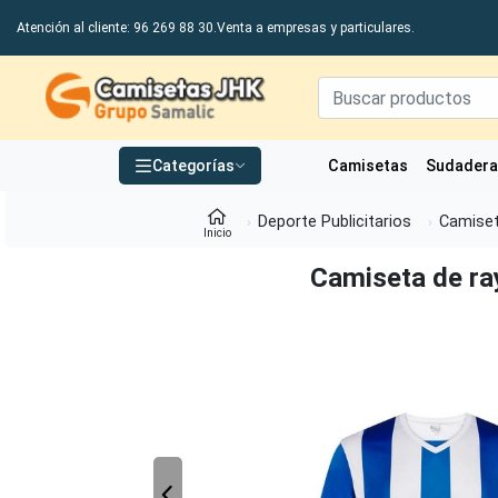
Atención al cliente: 96 269 88 30.
Venta a empresas y particulares.
Grupo Samalic S.L
Categorías
Camisetas
Sudader
Deporte Publicitarios
Camiset
Inicio
Camiseta de ray