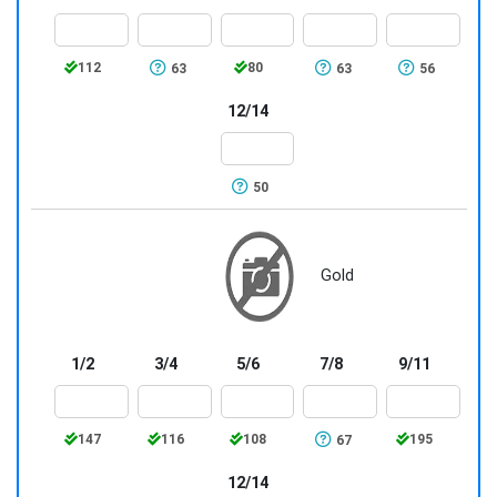
112
80
63
63
56
12/14
50
Gold
1/2
3/4
5/6
7/8
9/11
147
116
108
195
67
12/14