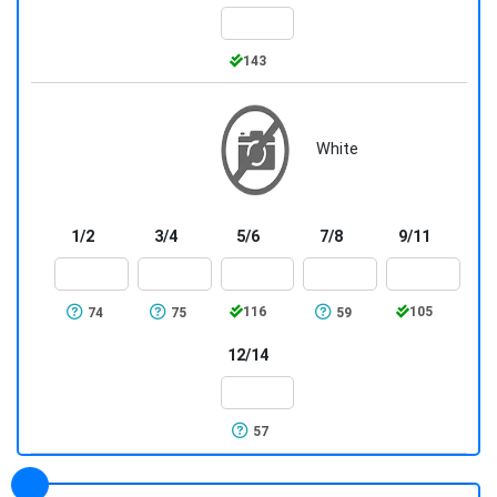
143
White
1/2
3/4
5/6
7/8
9/11
116
105
74
75
59
12/14
57