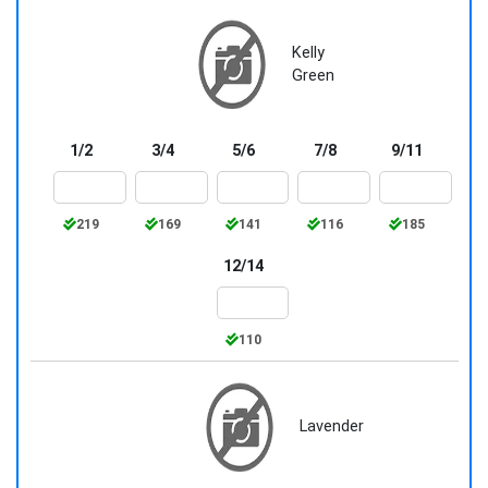
Kelly
Green
1/2
3/4
5/6
7/8
9/11
219
169
141
116
185
12/14
110
Lavender