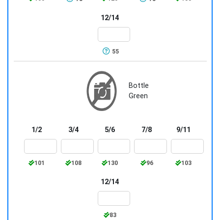
12/14
55
Bottle
Green
1/2
3/4
5/6
7/8
9/11
101
108
130
96
103
12/14
83