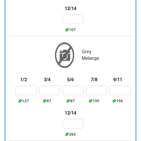
12/14
107
Grey
Melange
1/2
3/4
5/6
7/8
9/11
127
87
87
195
196
12/14
264