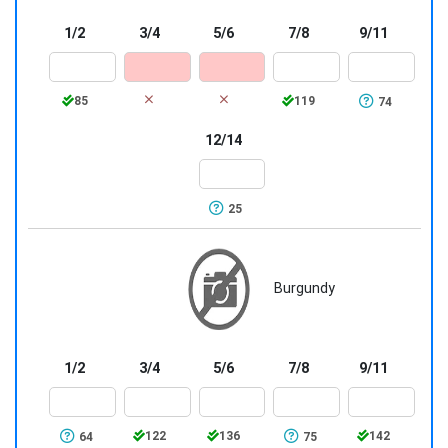
1/2
3/4
5/6
7/8
9/11
85
119
74
12/14
25
Burgundy
1/2
3/4
5/6
7/8
9/11
122
136
142
64
75