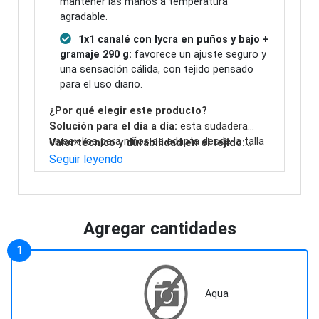
mantener las manos a temperatura
agradable.
1x1 canalé con lycra en puños y bajo +
gramaje 290 g:
favorece un ajuste seguro y
una sensación cálida, con tejido pensado
para el uso diario.
¿Por qué elegir este producto?
Solución para el día a día:
esta sudadera
unisex lisa para niños se adapta desde la talla
Valor técnico y durabilidad en el tejido:
1-2 hasta la 12-14 años y está disponible en
mezcla 65% poliéster y 35% algodón para
Seguir leyendo
13 colores para combinar con cualquier look o
equilibrar suavidad y resistencia; además, el
para personalizarla según tu necesidad.
canalé con lycra en puños y bajo ayuda a que
la prenda mantenga su forma y siga
ofreciendo un ajuste estable con el paso del
Agregar cantidades
tiempo.
Aqua