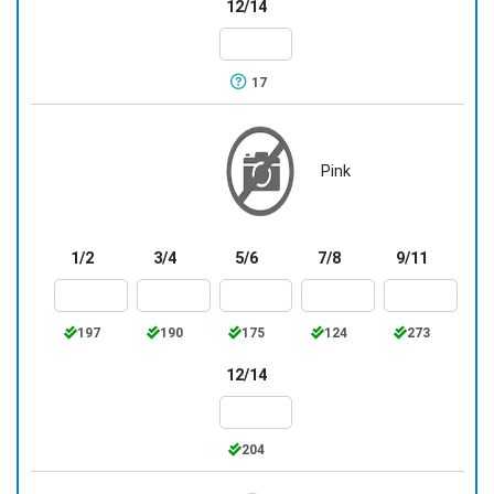
12/14
17
Pink
1/2
3/4
5/6
7/8
9/11
197
190
175
124
273
12/14
204