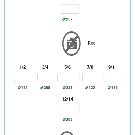
257
Red
1/2
3/4
5/6
7/8
9/11
114
205
223
122
136
12/14
205