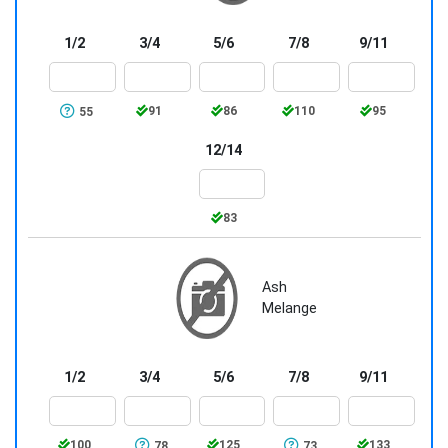
1/2
3/4
5/6
7/8
9/11
91
86
110
95
55
12/14
83
Ash
Melange
1/2
3/4
5/6
7/8
9/11
100
125
133
78
73