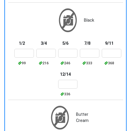
Black
1/2
3/4
5/6
7/8
9/11
99
216
246
333
368
12/14
336
Butter
Cream