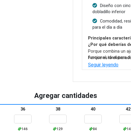
Diseño con cinco 
dobladillo inferior
Comodidad, resis
para el día a día
Principales caracterí
¿Por qué deberías d
Porque combina un a
funcional, ideal para 
Porque está elaborado
garantizan durabilidad,
Seguir leyendo
Agregar cantidades
36
38
40
42
146
129
84
14