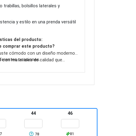
trabillas, bolsillos laterales y
tencia y estilo en una prenda versátil
sticas del producto:
e comprar este producto?
juste cómodo con un diseño moderno y
diferentes ocasiones.
 con materiales de calidad que
 resistencia y confort.
44
46
7
81
78