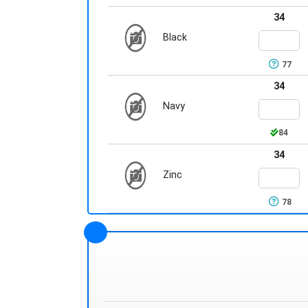
34
Black
77
34
Navy
84
34
Zinc
78