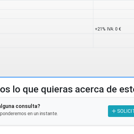
+21% IVA:
0 €
s lo que quieras acerca de es
alguna consulta?
SOLICI
sponderemos en un instante.