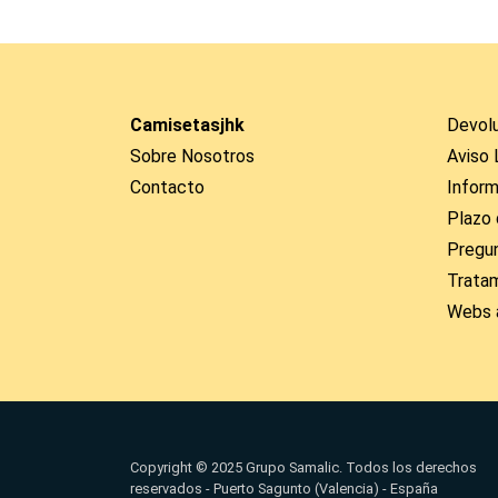
Camisetasjhk
Devol
Sobre Nosotros
Aviso 
Contacto
Inform
Plazo 
Pregu
Trata
Webs 
Copyright © 2025 Grupo Samalic. Todos los derechos
reservados - Puerto Sagunto (Valencia) - España