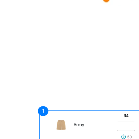
34
Army
50