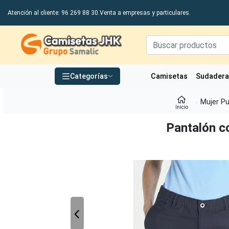
Atención al cliente: 96 269 88 30.
Venta a empresas y particulares.
Grupo Samalic S.L
Categorías
Camisetas
Sudader
Mujer Pu
Inicio
Pantalón co