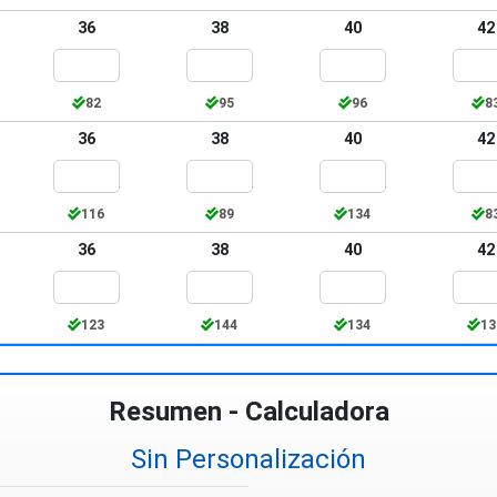
36
38
40
42
82
95
96
8
36
38
40
42
116
89
134
8
36
38
40
42
123
144
134
13
Resumen - Calculadora
Sin Personalización