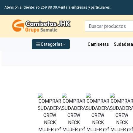
Atención al cliente: 96 269 88 30.
Venta a empresas y particulares.
Grupo Samalic S.L
Categorías
Camisetas
Sudader