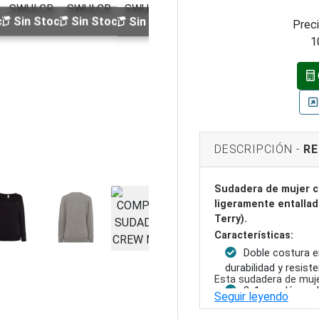
ck
Sin Stock
Sin Stock
Sin Stock
Sin Stock
Sin Stock
Sin
Preci
1
DESCRIPCIÓN -
RE
Sudadera de mujer c
ligeramente entallad
Terry).
Características:
Doble costura e
durabilidad y resiste
Esta sudadera de muje
2x1 canalé con l
cuello redondo amplio 
Seguir leyendo
ajuste cómodo y ce
tejido French Terry p