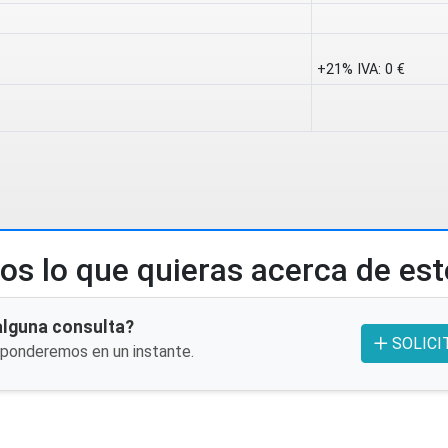
+21% IVA:
0 €
s lo que quieras acerca de es
alguna consulta?
SOLICI
sponderemos en un instante.