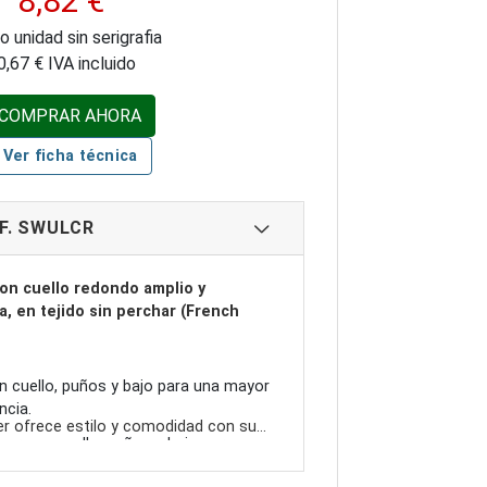
8,82 €
 Stock
Sin Stock
o unidad sin serigrafia
0,67 € IVA incluido
COMPRAR AHORA
Ver ficha técnica
F. SWULCR
on cuello redondo amplio y
a, en tejido sin perchar (French
n cuello, puños y bajo para una mayor
ncia.
r ofrece estilo y comodidad con su
ycra en cuello, puños y bajo para un
y su corte ligeramente entallado. El
ñido.
roporciona una sensación suave en el