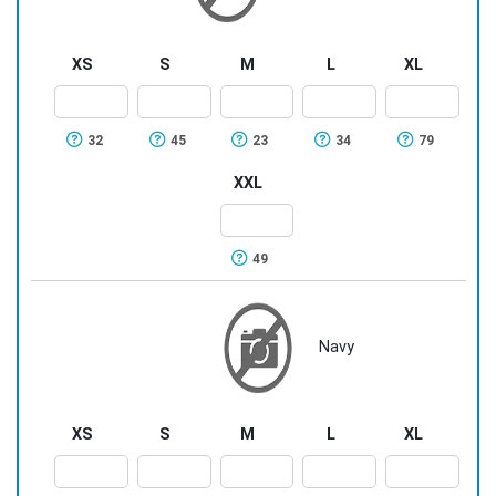
XS
S
M
L
XL
32
45
23
34
79
XXL
49
Navy
XS
S
M
L
XL