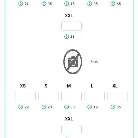
21
35
15
35
65
XXL
41
Pink
XS
S
M
L
XL
29
23
38
19
35
XXL