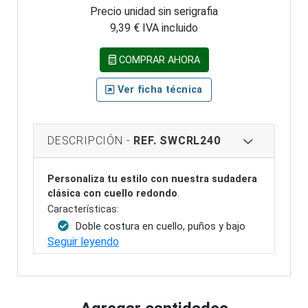
Precio unidad sin serigrafia
9,39 € IVA incluido
COMPRAR AHORA
Ver ficha técnica
DESCRIPCIÓN -
REF. SWCRL240
Personaliza tu estilo con nuestra sudadera
clásica con cuello redondo
.
Características:
Doble costura en cuello, puños y bajo
Seguir leyendo
para mayor durabilidad.
2x1 canalé con lycra en puños y bajo
para un ajuste cómodo.
Tela de alta calidad con un peso