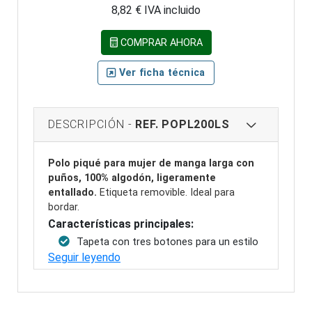
8,82 € IVA incluido
COMPRAR AHORA
Ver ficha técnica
DESCRIPCIÓN -
REF. POPL200LS
Polo piqué para mujer de manga larga con
puños, 100% algodón, ligeramente
entallado.
Etiqueta removible. Ideal para
bordar.
Características principales:
Tapeta con tres botones para un estilo
Seguir leyendo
clásico y versátil.
Aberturas laterales para una mayor
libertad de movimiento.