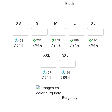
Black
XS
S
M
L
XL
234
369
180
160
78
7.94 €
7.94 €
7.94 €
7.94 €
7.94 €
XXL
3XL
27
64
7.94 €
9.09 €
Burgundy