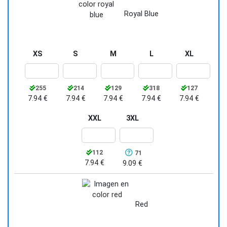
Royal Blue
XS
S
M
L
XL
255
214
129
318
127
7.94 €
7.94 €
7.94 €
7.94 €
7.94 €
XXL
3XL
112
71
7.94 €
9.09 €
Red