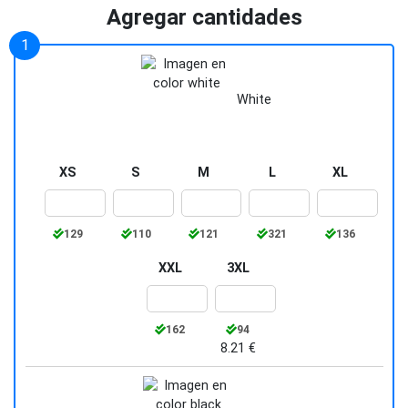
Cuello y puño en canalé para un acabado
Agregar cantidades
elegante.
Variante GM: 85% algodón / 15% viscosa
para un toque suave y cómodo.
White
Etiqueta removible para personalización
sin inconvenientes.
XS
S
M
L
XL
129
110
121
321
136
XXL
3XL
162
94
8.21 €