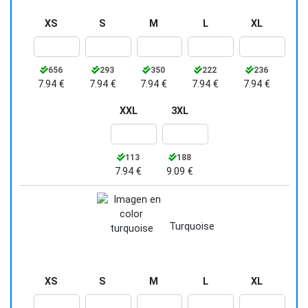
XS
S
M
L
XL
656
293
350
222
236
7.94 €
7.94 €
7.94 €
7.94 €
7.94 €
XXL
3XL
113
188
7.94 €
9.09 €
Turquoise
XS
S
M
L
XL