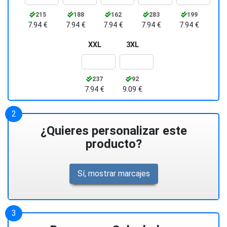
215
188
162
283
199
7.94 €
7.94 €
7.94 €
7.94 €
7.94 €
XXL
3XL
237
92
7.94 €
9.09 €
¿Quieres personalizar este
producto?
Sí, mostrar marcajes