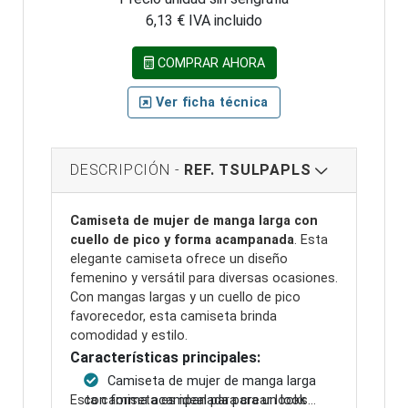
6,13 € IVA incluido
COMPRAR AHORA
Ver ficha técnica
DESCRIPCIÓN -
REF. TSULPAPLS
Camiseta de mujer de manga larga con
cuello de pico y forma acampanada
. Esta
elegante camiseta ofrece un diseño
femenino y versátil para diversas ocasiones.
Con mangas largas y un cuello de pico
favorecedor, esta camiseta brinda
comodidad y estilo.
Características principales:
Camiseta de mujer de manga larga
Esta camiseta es ideal para crear looks
con forma acampanada para un look