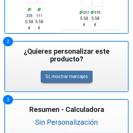
257
270
235
111
5.58
5.58
5.58
5.58
€
€
€
€
¿Quieres personalizar este
producto?
Sí, mostrar marcajes
Resumen - Calculadora
Sin Personalización