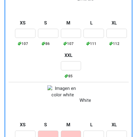
XS
S
M
L
XL
107
86
107
111
112
XXL
85
White
XS
S
M
L
XL