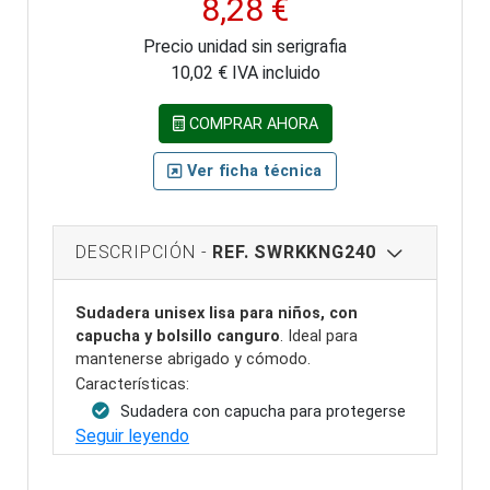
8,28 €
Precio unidad sin serigrafia
10,02 € IVA incluido
COMPRAR AHORA
Ver ficha técnica
DESCRIPCIÓN -
REF. SWRKKNG240
Sudadera unisex lisa para niños, con
capucha y bolsillo canguro
. Ideal para
mantenerse abrigado y cómodo.
Características:
Sudadera con capucha para protegerse
Seguir leyendo
del frío y mantener la cabeza caliente.
Cordón de ajuste a tono para un ajuste