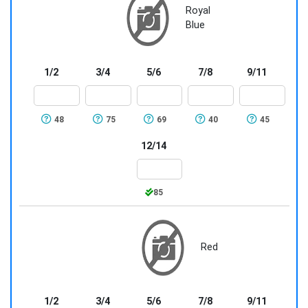
Royal
Blue
1/2
3/4
5/6
7/8
9/11
48
75
69
40
45
12/14
85
Red
1/2
3/4
5/6
7/8
9/11