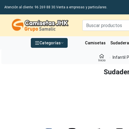
Atención al cliente: 96 269 88 30.
Venta a empresas y particulares.
Grupo Samalic S.L
Categorías
Camisetas
Sudader
Infantil 
Inicio
Sudader