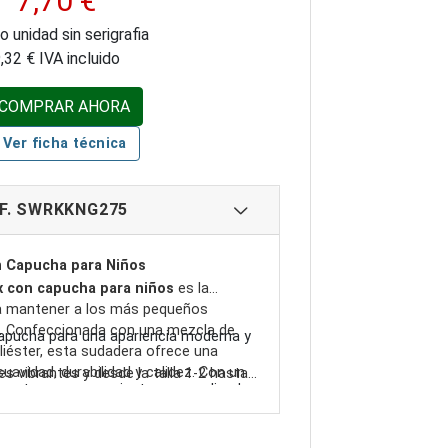
7,70 €
o unidad sin serigrafia
,32 € IVA incluido
COMPRAR AHORA
Ver ficha técnica
F. SWRKKNG275
 Capucha para Niños
x con capucha para niños
es la
ra mantener a los más pequeños
o. Confeccionada con una mezcla de
apucha para una apariencia moderna y
iéster, esta sudadera ofrece una
uavidad, durabilidad y calidez. Con un
es vibrantes y desde la talla 1-2 hasta
e a tono para un ajuste personalizado.
esta sudadera proporciona un nivel
dera se adapta a diversas preferencias
a uso diario.
removible facilita la personalización de
o para mayor comodidad y
o que los niños expresen su