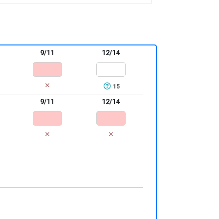
 de su ropa.
lycra en puños y bajo para un ajuste
.
9/11
12/14
15
9/11
12/14