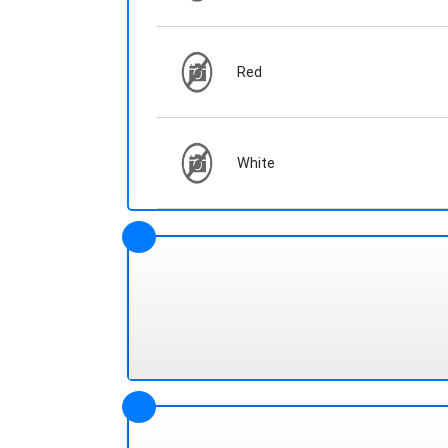
Red
White