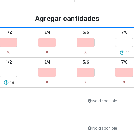
individualidad a través
1x1 canalé con 
cómodo y duradero
Agregar cantidades
1/2
3/4
5/6
7/8
11
1/2
3/4
5/6
7/8
10
No disponible
No disponible