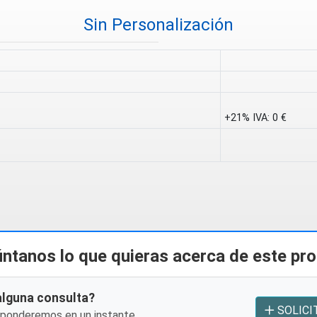
Sin Personalización
+21% IVA:
0 €
ntanos lo que quieras acerca de este pr
alguna consulta?
SOLICI
sponderemos en un instante.