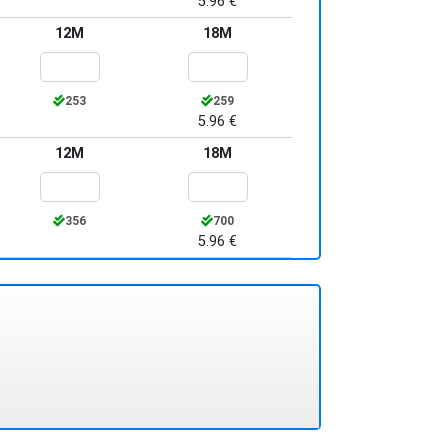
5.96 €
12M
18M
253
259
5.96 €
12M
18M
356
700
5.96 €