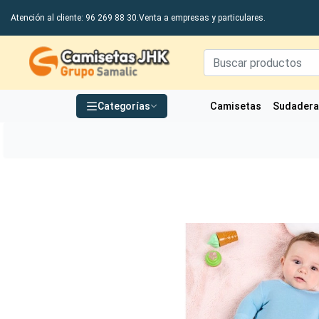
Atención al cliente: 96 269 88 30.
Venta a empresas y particulares.
Grupo Samalic S.L
Categorías
Camisetas
Sudader