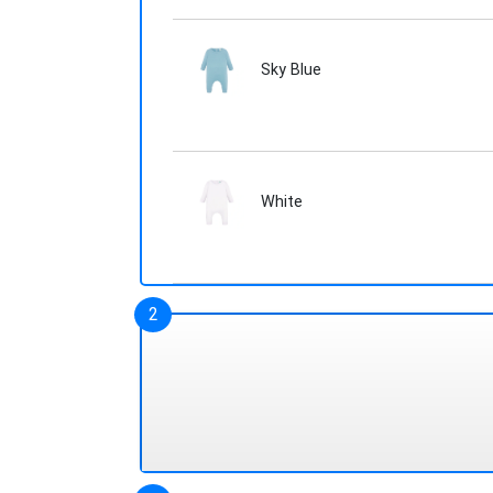
Sky Blue
White