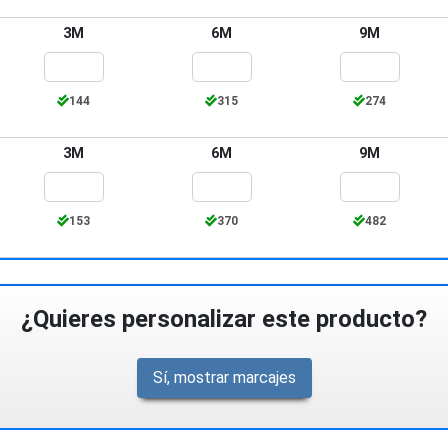
3M
6M
9M
144
315
274
3M
6M
9M
153
370
482
¿Quieres personalizar este producto?
Sí, mostrar marcajes