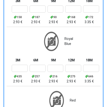
3M
6M
9M
12M
18M
158
187
90
168
172
2.93 €
2.93 €
2.93 €
2.93 €
3.35 €
Royal
Blue
3M
6M
9M
12M
18M
435
257
216
275
646
2.93 €
2.93 €
2.93 €
2.93 €
3.35 €
Red