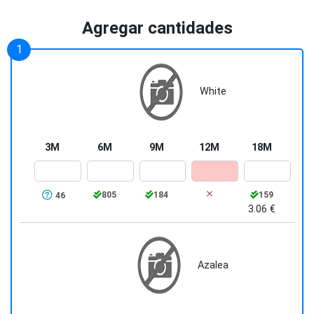
acabado suave y cómodo.
Agregar cantidades
Etiqueta removible para personalización
sin inconvenientes.
White
3M
6M
9M
12M
18M
805
184
159
46
3.06 €
Azalea