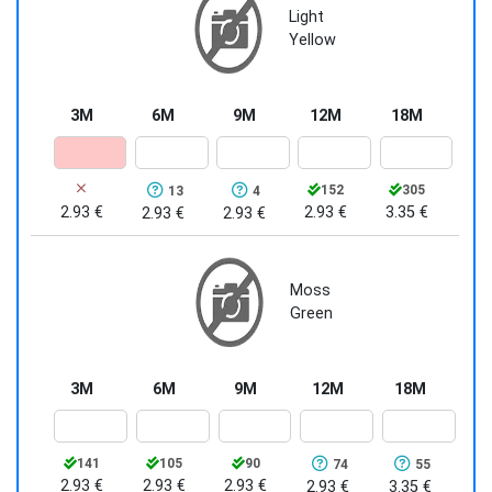
Light
Yellow
3M
6M
9M
12M
18M
152
305
13
4
2.93 €
2.93 €
3.35 €
2.93 €
2.93 €
Moss
Green
3M
6M
9M
12M
18M
141
105
90
74
55
2.93 €
2.93 €
2.93 €
2.93 €
3.35 €