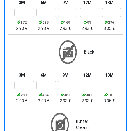
3M
6M
9M
12M
18M
172
235
169
91
276
2.93 €
2.93 €
2.93 €
2.93 €
3.35 €
Black
3M
6M
9M
12M
18M
280
434
382
382
161
2.93 €
2.93 €
2.93 €
2.93 €
3.35 €
Butter
Cream