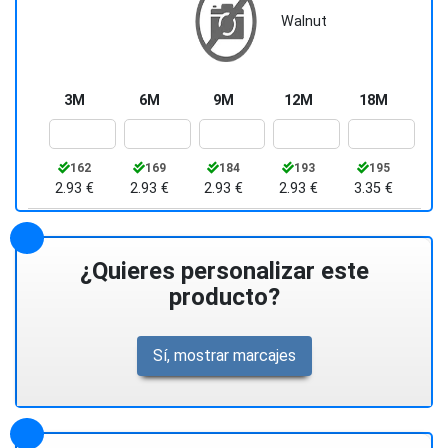
Walnut
3M
6M
9M
12M
18M
162
169
184
193
195
2.93 €
2.93 €
2.93 €
2.93 €
3.35 €
¿Quieres personalizar este
producto?
Sí, mostrar marcajes