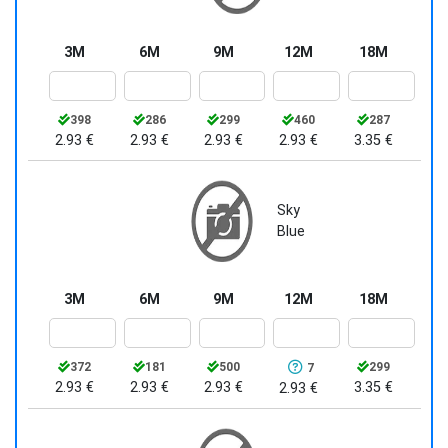
3M
6M
9M
12M
18M
398
286
299
460
287
2.93 €
2.93 €
2.93 €
2.93 €
3.35 €
Sky
Blue
3M
6M
9M
12M
18M
372
181
500
299
7
2.93 €
2.93 €
2.93 €
3.35 €
2.93 €