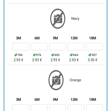
Navy
3M
6M
9M
12M
18M
784
976
465
644
287
2.93 €
2.93 €
2.93 €
2.93 €
3.35 €
Orange
3M
6M
9M
12M
18M