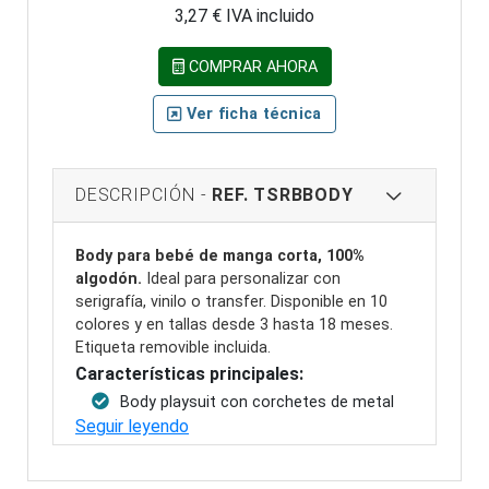
3,27 € IVA incluido
COMPRAR AHORA
Ver ficha técnica
DESCRIPCIÓN -
REF. TSRBBODY
Body para bebé de manga corta, 100%
algodón.
Ideal para personalizar con
serigrafía, vinilo o transfer. Disponible en 10
colores y en tallas desde 3 hasta 18 meses.
Etiqueta removible incluida.
Características principales:
Body playsuit con corchetes de metal
Seguir leyendo
en hombros y parte inferior para un cambio
fácil del pañal.
Cuello redondo con canalé 1x1 para un