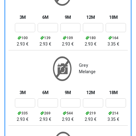
3M
6M
9M
12M
18M
100
139
109
180
164
2.93 €
2.93 €
2.93 €
2.93 €
3.35 €
Grey
Melange
3M
6M
9M
12M
18M
335
269
544
219
214
2.93 €
2.93 €
2.93 €
2.93 €
3.35 €