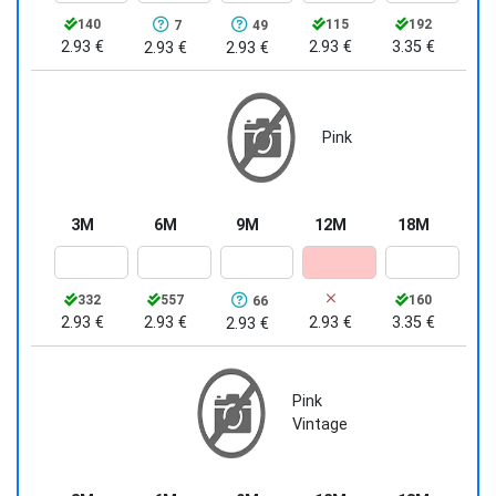
140
115
192
7
49
2.93 €
2.93 €
3.35 €
2.93 €
2.93 €
Pink
3M
6M
9M
12M
18M
332
557
160
66
2.93 €
2.93 €
2.93 €
3.35 €
2.93 €
Pink
Vintage