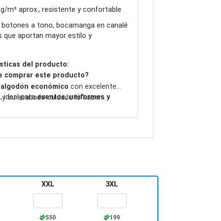
g/m² aprox., resistente y confortable
 botones a tono, bocamanga en canalé
es que aportan mayor estilo y
sticas del producto:
e comprar este producto?
 algodón económico
con excelente
, ideal para
eventos, uniformes y
é y su acabado cuidado lo hacen
lización con bordado o serigrafía
,
en profesional y duradera.
XXL
3XL
550
199