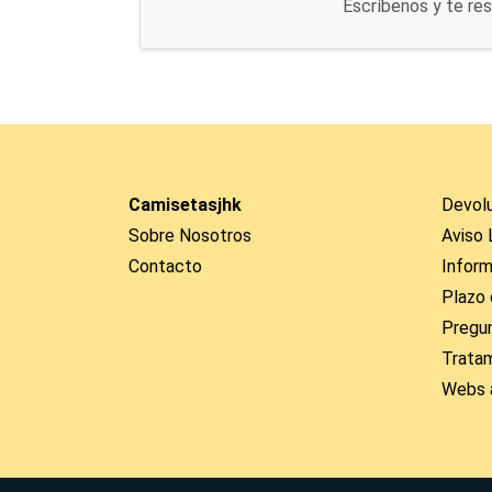
Escríbenos y te re
Camisetasjhk
Devol
Sobre Nosotros
Aviso 
Contacto
Inform
Plazo 
Pregu
Trata
Webs 