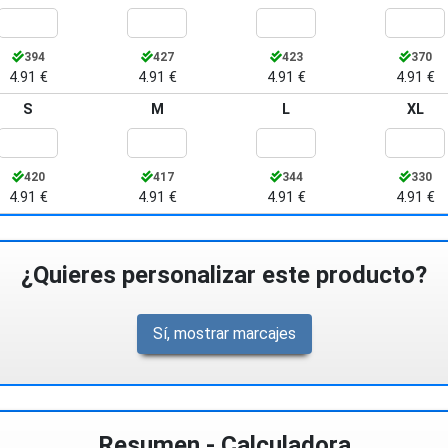
394
427
423
370
4.91 €
4.91 €
4.91 €
4.91 €
S
M
L
XL
420
417
344
330
4.91 €
4.91 €
4.91 €
4.91 €
¿Quieres personalizar este producto?
Sí, mostrar marcajes
Resumen - Calculadora