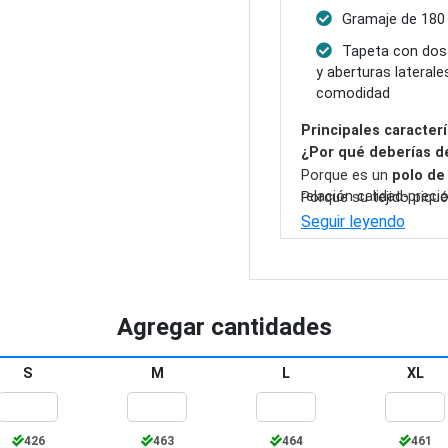
Gramaje de 180 
Tapeta con dos
y aberturas lateral
comodidad
Principales caracterí
¿Por qué deberías d
Porque es un
polo de
relación calidad-precio
Porque su tejido piqu
promociones
.
perfecto para
persona
Seguir leyendo
garantizando una imag
Agregar cantidades
S
M
L
XL
426
463
464
461