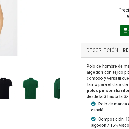
Preci
5
DESCRIPCIÓN -
RE
Polo de hombre de m
algodón
con tejido piq
cómodo y versátil que 
tanto para el día a d
polos personalizado
desde la S hasta la 3X
Polo de manga c
canalé
Composición: 1
algodón / 15% visc