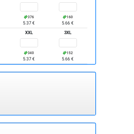
376
160
5.37 €
5.66 €
XXL
3XL
340
152
5.37 €
5.66 €