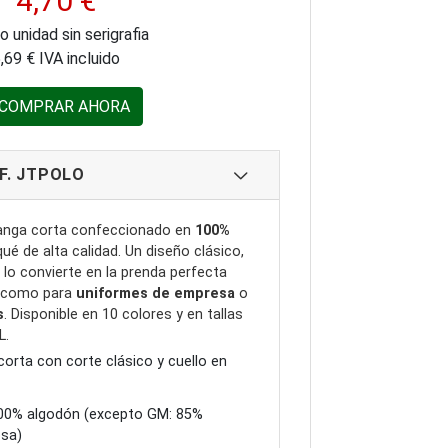
4,70 €
o unidad sin serigrafia
,69 € IVA incluido
COMPRAR AHORA
F. JTPOLO
anga corta confeccionado en
100%
ué de alta calidad. Un diseño clásico,
lo convierte en la prenda perfecta
ía como para
uniformes de empresa
o
s
. Disponible en 10 colores y en tallas
L.
orta con corte clásico y cuello en
00% algodón (excepto GM: 85%
osa)