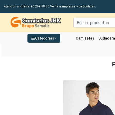
Atención al cliente: 96 269 88 30.
Venta a empresas y particulares.
Grupo Samalic S.L
Categorías
Camisetas
Sudader
P