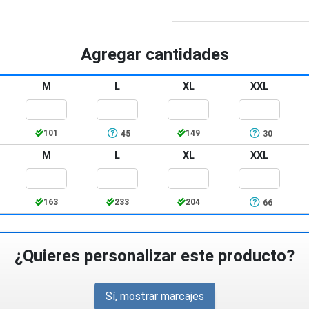
Agregar cantidades
M
L
XL
XXL
101
149
45
30
M
L
XL
XXL
163
233
204
66
¿Quieres personalizar este producto?
Sí, mostrar marcajes