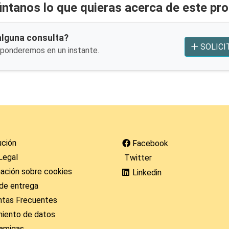
ntanos lo que quieras acerca de este pr
alguna consulta?
SOLICI
sponderemos en un instante.
ución
Facebook
Legal
Twitter
ación sobre cookies
Linkedin
de entrega
ntas Frecuentes
miento de datos
amigas