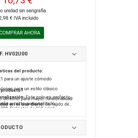
10,73 €
o unidad sin serigrafia
2,98 € IVA incluido
COMPRAR AHORA
F. HV02U00
sticas del producto:
X1 para un ajuste cómodo
tones para un estilo clásico
e producto?
onalización:
Este polo es perfecto
ho derecho para mayor funcionalidad
iseño o texto personalizado,
dad en el uso diario:
Su tejido de
 100% Poliéster de 160 g/m²
rca destaque en cualquier ocasión.
decuado garantizan una prenda
ra el día a día.
PRODUCTO