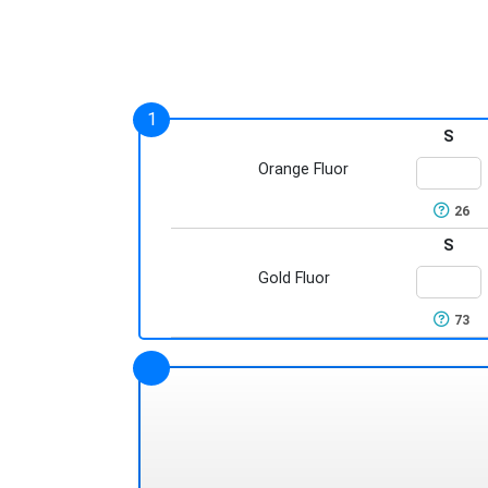
S
Orange Fluor
26
S
Gold Fluor
73