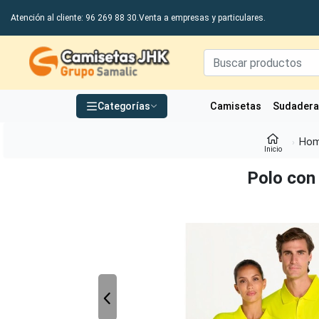
Atención al cliente: 96 269 88 30.
Venta a empresas y particulares.
Grupo Samalic S.L
Categorías
Camisetas
Sudader
Hom
Inicio
Polo con 