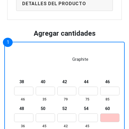
logo o texto, adaptándose a las
durabilidad y confort en cada uso.
DETALLES DEL PRODUCTO
necesidades de equipos o empresas.
Agregar cantidades
Graphite
38
40
42
44
46
46
35
79
75
85
48
50
52
54
60
36
45
42
45