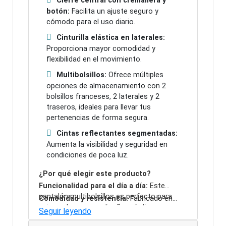
Cierre central con cremallera y
botón:
Facilita un ajuste seguro y
cómodo para el uso diario.
Cinturilla elástica en laterales:
Proporciona mayor comodidad y
flexibilidad en el movimiento.
Multibolsillos:
Ofrece múltiples
opciones de almacenamiento con 2
bolsillos franceses, 2 laterales y 2
traseros, ideales para llevar tus
pertenencias de forma segura.
Cintas reflectantes segmentadas:
Aumenta la visibilidad y seguridad en
condiciones de poca luz.
¿Por qué elegir este producto?
Funcionalidad para el día a día:
Este
pantalón multibolsillos es perfecto para
Comodidad y resistencia:
Fabricado en
quienes buscan un diseño práctico y
sarga con un 80% de poliéster y 20% de
Seguir leyendo
funcional, ideal para personalizar con tu
algodón, su gramaje de 200 g/m2 garantiza