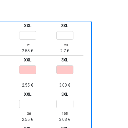
e proporciona durabilidad y resistencia.
a en el cuello para un ajuste cómodo y
XXL
3XL
n mangas y bajo para una confección
21
23
bro a hombro para una estructura
2.55 €
2.7 €
XXL
3XL
 manteniendo un estilo clásico y
colores: GM (85% algodón / 15%
nes adicionales.
2.55 €
3.03 €
XXL
3XL
36
105
2.55 €
3.03 €