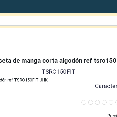
eta de manga corta algodón ref tsro150f
TSRO150FIT
Caracter
Preci