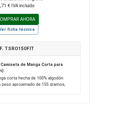
,71 € IVA incluido
COMPRAR AHORA
Ver ficha técnica
F. TSRO150FIT
a Camiseta de Manga Corta para
n):
ga corta hecha de 100% algodón
n peso aproximado de 155 gramos,
ultitudinarios y personalización.
lor blanco y en tallas desde S hasta
iones para una amplia variedad de
.
le que permite personalizar la
rca o diseño propio.