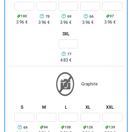
100
97
78
69
66
3.96 €
3.96 €
3.96 €
3.96 €
3.96 €
3XL
77
4.83 €
Graphite
S
M
L
XL
XXL
94
108
126
139
69