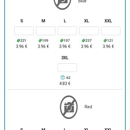
Blue
S
M
L
XL
XXL
221
109
107
237
121
3.96 €
3.96 €
3.96 €
3.96 €
3.96 €
3XL
62
4.83 €
Red