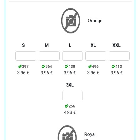
Orange
S
M
L
XL
XXL
397
564
430
496
413
3.96 €
3.96 €
3.96 €
3.96 €
3.96 €
3XL
256
4.83 €
Royal