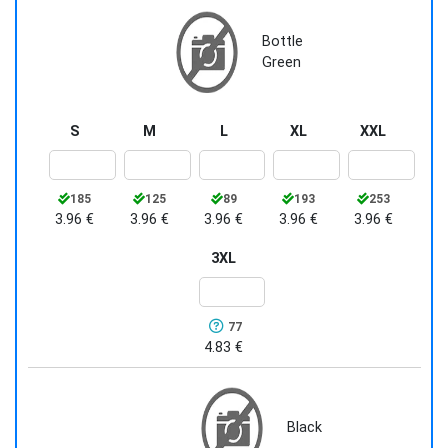
Bottle
Green
S
M
L
XL
XXL
185
125
89
193
253
3.96 €
3.96 €
3.96 €
3.96 €
3.96 €
3XL
77
4.83 €
Black