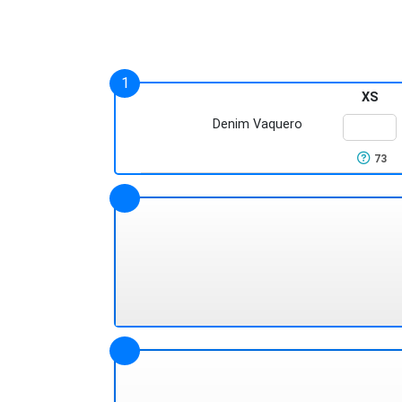
XS
Denim Vaquero
73