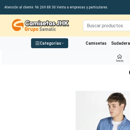
Atención al cliente: 96 269 88 30.
Venta a empresas y particulares.
Grupo Samalic S.L
Categorías
Camisetas
Sudader
Inicio