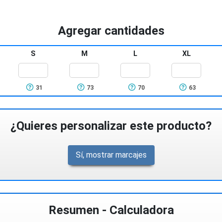
Combina estilo y
camisa vaquera te pr
moda.
Fabricada con m
Agregar cantidades
durabilidad.
S
M
L
XL
31
73
70
63
¿Quieres personalizar este producto?
Sí, mostrar marcajes
Resumen - Calculadora