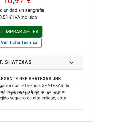
16,97 €
o unidad sin serigrafia
0,53 € IVA incluido
COMPRAR AHORA
Ver ficha técnica
F. SHATEXAS
LEGANTE REF SHATEXAS JHK
egante con referencia SHATEXAS de
erfecta para un look casual y con
on tejido vaquero para un look
ejido vaquero de alta calidad, esta
ad y durabilidad. Con manga larga y
uello sin botones para mayor
ene un diseño versátil que se adapta a
demás, cuenta con un práctico bolsillo
añadiendo funcionalidad a su estilo. Ya
ado izquierdo para mayor funcionalidad.
nformal o una reunión con amigos, esta