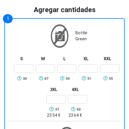
Agregar cantidades
Bottle
Green
S
M
L
XL
XXL
34
67
54
51
55
3XL
4XL
37
40
23.54 €
23.64 €