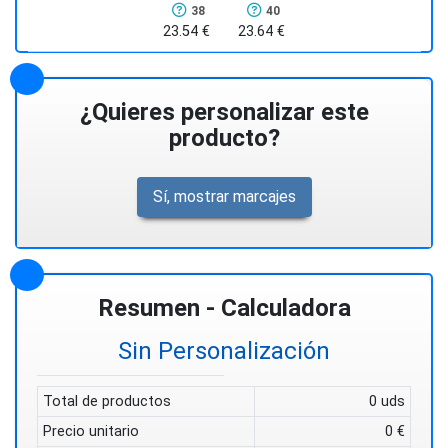
38
40
23.54 €
23.64 €
¿Quieres personalizar este
producto?
Sí, mostrar marcajes
Resumen - Calculadora
Sin Personalización
Total de productos
0 uds
Precio unitario
0 €