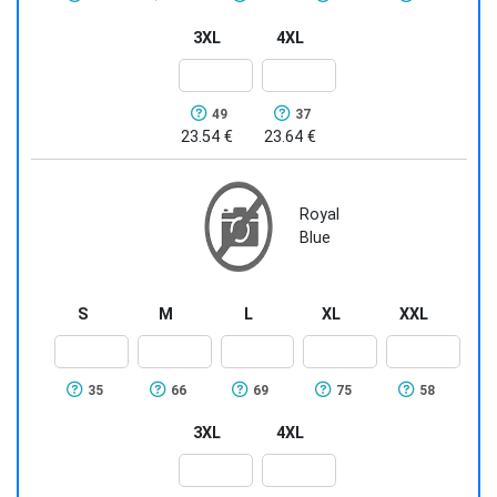
3XL
4XL
49
37
23.54 €
23.64 €
Royal
Blue
S
M
L
XL
XXL
35
66
69
75
58
3XL
4XL