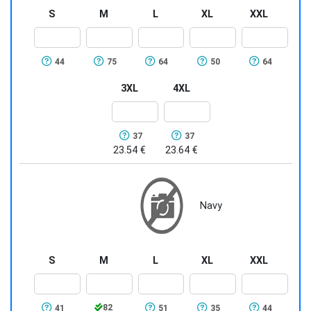
S
M
L
XL
XXL
44
75
64
50
64
3XL
4XL
37
37
23.54 €
23.64 €
Navy
S
M
L
XL
XXL
82
41
51
35
44