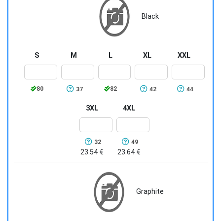
Black
S
M
L
XL
XXL
80
82
37
42
44
3XL
4XL
32
49
23.54 €
23.64 €
Graphite