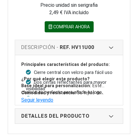
Precio unidad sin serigrafia
2,49 € IVA incluido
COMPRAR AHORA
DESCRIPCIÓN -
REF. HV11U00
Principales características del producto:
Cierre central con velcro para fácil uso
¿Por qué elegir este producto?
Dos cintas reflectantes para mayor
Base ideal para personalización:
Este
visibilidad
chaleco es perfecto para añadir tu logo,
Comodidad y resistencia:
Su tejido de
Vivos del mismo tono para un acabado
diseño o texto personalizado, adaptándose a
poliéster de 125 g/m² garantiza una prenda
Seguir leyendo
uniforme
tus necesidades específicas.
ligera y duradera, ideal para el uso diario en
diversas actividades.
100% Poliéster, ligero y cómodo
DETALLES DEL PRODUCTO